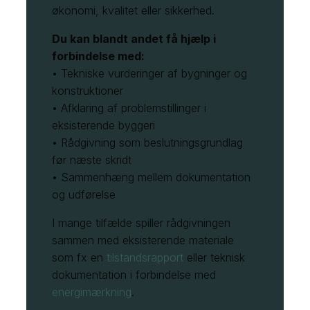
økonomi, kvalitet eller sikkerhed.
Du kan blandt andet få hjælp i
forbindelse med:
• Tekniske vurderinger af bygninger og
konstruktioner
• Afklaring af problemstillinger i
eksisterende byggeri
• Rådgivning som beslutningsgrundlag
før næste skridt
• Sammenhæng mellem dokumentation
og udførelse
I mange tilfælde spiller rådgivningen
sammen med eksisterende materiale
som fx en
tilstandsrapport
eller teknisk
dokumentation i forbindelse med
energimærkning
.