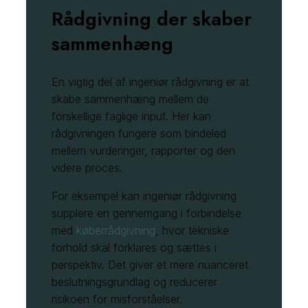
Rådgivning der skaber
sammenhæng
En vigtig del af ingeniør rådgivning er at
skabe sammenhæng mellem de
forskellige faglige input. Her kan
rådgivningen fungere som bindeled
mellem vurderinger, rapporter og den
videre proces.
For eksempel kan ingeniør rådgivning
supplere en gennemgang i forbindelse
med
køberrådgivning
, hvor tekniske
forhold skal forklares og sættes i
perspektiv. Det giver et mere nuanceret
beslutningsgrundlag og reducerer
risikoen for misforståelser.