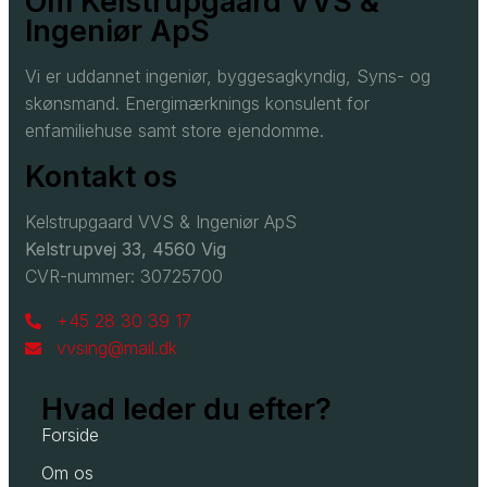
Om Kelstrupgaard VVS &
Ingeniør ApS
Vi er uddannet ingeniør, byggesagkyndig, Syns- og
skønsmand. Energimærknings konsulent for
enfamiliehuse samt store ejendomme.
Kontakt os
Kelstrupgaard VVS & Ingeniør ApS
Kelstrupvej 33, 4560 Vig
CVR-nummer: 30725700
+45 28 30 39 17
vvsing@mail.dk
Hvad leder du efter?
Forside
Om os