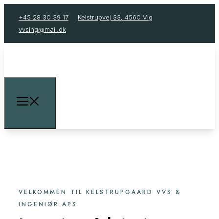
+45 28 30 39 17
Kelstrupvej 33, 4560 Vig
vvsing@mail.dk
VELKOMMEN TIL KELSTRUPGAARD VVS &
INGENIØR APS