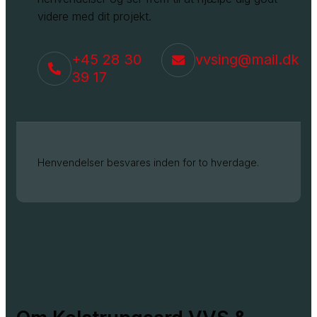
videre med dit projekt.
+45 28 30
vvsing@mail.dk
39 17
Henvendelser besvares inden for to hverdage.