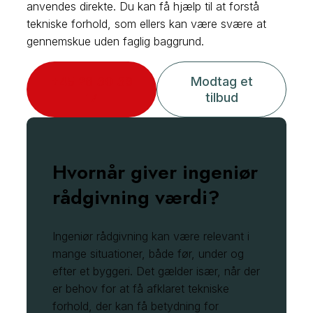
anvendes direkte. Du kan få hjælp til at forstå
tekniske forhold, som ellers kan være svære at
gennemskue uden faglig baggrund.
+45 28 30 39
Modtag et
17
tilbud
Hvornår giver ingeniør
rådgivning værdi?
Ingeniør rådgivning kan være relevant i
mange situationer, både før, under og
efter et byggeri. Det gælder især, når der
er behov for at få afklaret tekniske
forhold, der kan få betydning for