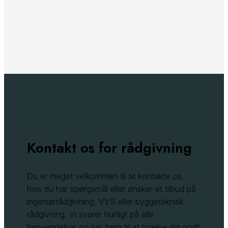
Kontakt os for rådgivning
Du er meget velkommen til at kontakte os,
hvis du har spørgsmål eller ønsker et tilbud på
ingeniørrådgivning, VVS eller byggeteknisk
rådgivning. Vi svarer hurtigt på alle
henvendelser og ser frem til at hjælpe dig godt